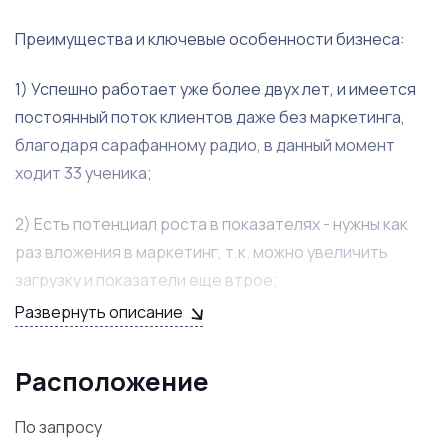
Преимущества и ключевые особенности бизнеса:
1) Успешно работает уже более двух лет, и имеется
постоянный поток клиентов даже без маркетинга,
благодаря сарафанному радио, в данный момент
ходит 33 ученика;
2) Есть потенциал роста в показателях - нужны как
раз вложения в маркетинг, т.к. можно увеличить
загрузку и показатели еще втрое;
Развернуть описание
3) Имеется укомплектованный штат сотрудников.
готовых продолжить работу с новым владельцем. 1 из
Расположение
преподавателей - это профессионал своего дела и
носитель языка, также имеется администратор;
По запросу