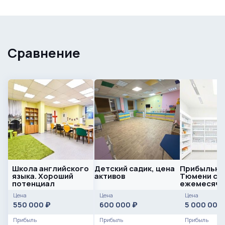
Сравнение
Школа английского
Детский садик, цена
Прибыльная
языка. Хороший
активов
Тюмени с
потенциал
ежемесяч
оборотом 4
Цена
Цена
Цена
рублей
550 000
600 000
5 000 000
₽
₽
Прибыль
Прибыль
Прибыль