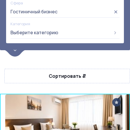
Сфера
Гостиничный бизнес
Категория
Выберите категорию
Цена
от:
до:
Прибыль
Не выбрана
Сортировать ⇵
Окупаемость
Возраст