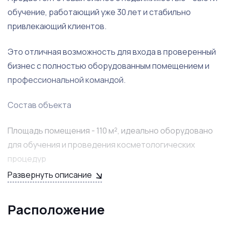
обучение, работающий уже 30 лет и стабильно
привлекающий клиентов.
Это отличная возможность для входа в проверенный
бизнес с полностью оборудованным помещением и
профессиональной командой.
Состав объекта
Площадь помещения - 110 м², идеально оборудовано
для обучения и проведения косметологических
процедур
Цена бизнеса с помещением - 14 000 000 рублей
Развернуть описание
Лицензии на образование и косметологические
инъекции
Расположение
Преимущества