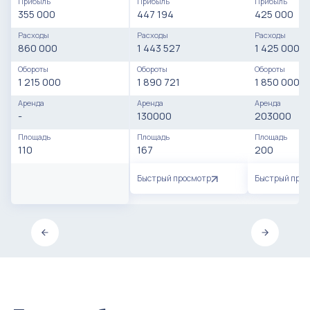
Прибыль
Прибыль
Прибыль
355 000
447 194
425 000
Расходы
Расходы
Расходы
860 000
1 443 527
1 425 000
Обороты
Обороты
Обороты
1 215 000
1 890 721
1 850 000
Аренда
Аренда
Аренда
-
130000
203000
Площадь
Площадь
Площадь
110
167
200
Быстрый просмотр
Быстрый про