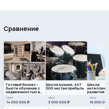
Сравнение
Готовый бизнес -
Школа музыки, 447
Школа
бьюти обучение с
000 чистая прибыль
интеллект
недвижимостью в
развития д
Тюмени
Цена
Цена
Цена
14 000 000
3 000 000
16 000 00
₽
₽