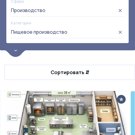
Сфера
Производство
Категория
Пищевое производство
Цена
от:
до:
Прибыль
Сортировать ⇵
Не выбрана
Окупаемость
Возраст