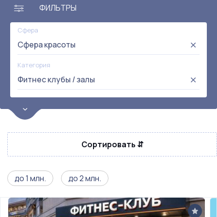
ФИЛЬТРЫ
Сфера
Сфера красоты
Категория
Фитнес клубы / залы
Цена
от:
до:
Прибыль
Сортировать ⇵
Не выбрана
Окупаемость
Возраст
до 1 млн.
до 2 млн.